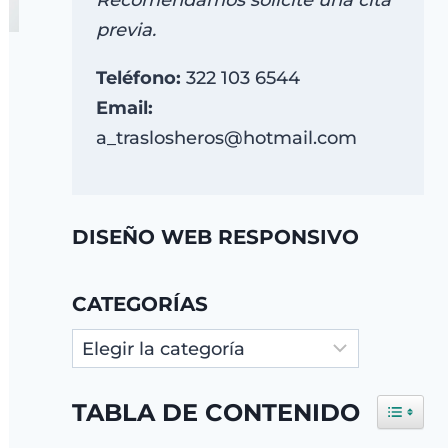
Recomendamos solicite una cita
previa.
Teléfono:
322 103 6544
Email:
a_traslosheros@hotmail.com
DISEÑO WEB RESPONSIVO
CATEGORÍAS
Categorías
TABLA DE CONTENIDO
TOGGLE