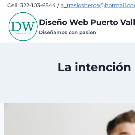
Saltar
Cell: 322-103-6544 /
a_traslosheros@hotmail.c
al
Diseño Web Puerto Vall
contenido
Diseñamos con pasion
La intención