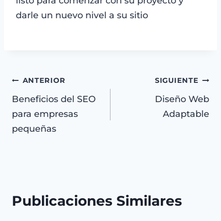
listo para comenzar con su proyecto y
darle un nuevo nivel a su sitio
Navegación
ANTERIOR
SIGUIENTE
Beneficios del SEO
Diseño Web
de
para empresas
Adaptable
entradas
pequeñas
Publicaciones Similares